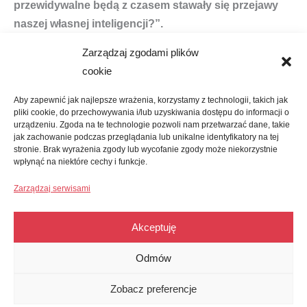
przewidywalne będą z czasem stawały się przejawy
naszej własnej inteligencji?”.
Zarządzaj zgodami plików
Rozmowa o przyszłości rozwoju sztucznej inteligencji w
cookie
świecie antropocenu.
Aby zapewnić jak najlepsze wrażenia, korzystamy z technologii, takich jak
pliki cookie, do przechowywania i/lub uzyskiwania dostępu do informacji o
urządzeniu. Zgoda na te technologie pozwoli nam przetwarzać dane, takie
jak zachowanie podczas przeglądania lub unikalne identyfikatory na tej
stronie. Brak wyrażenia zgody lub wycofanie zgody może niekorzystnie
wpłynąć na niektóre cechy i funkcje.
Zarządzaj serwisami
POLITYKA PRYWATNOŚCI
MAPA STRONY
Akceptuję
Odmów
Zobacz preferencje
Copyright © 2026 Ursynowskie Centrum Kultury „Alternatywy” | Powered by