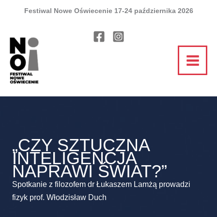
Przejdź
Festiwal Nowe Oświecenie 17-24 października 2026
treści
do
treści
„CZY SZTUCZNA
INTELIGENCJA
NAPRAWI ŚWIAT?”
Spotkanie z filozofem dr Łukaszem Lamżą prowadzi
fizyk prof. Włodzisław Duch