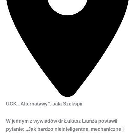
UCK „Alternatywy”, sala Szekspir
W jednym z wywiadów dr Łukasz Lamża postawił
pytanie: „Jak bardzo nieinteligentne, mechaniczne i