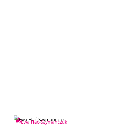
ELŻBIETA HAĆ-SZYMAŃCZUK
Goście festiwalu